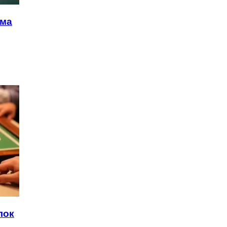
ума
лок