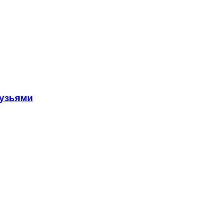
рузьями