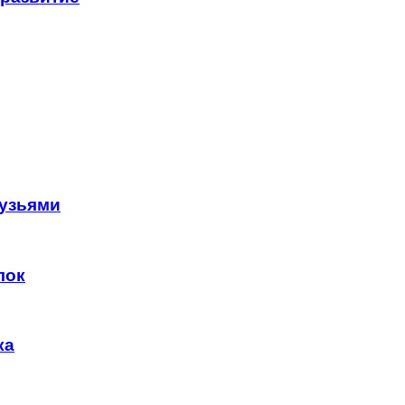
рузьями
лок
ка