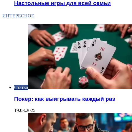
Настольные игры для всей семьи
ИНТЕРЕСНОЕ
Статьи
Покер: как выигрывать каждый раз
19.08.2025