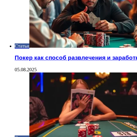
Статьи
Покер как способ развлечения и заработ
05.08.2025