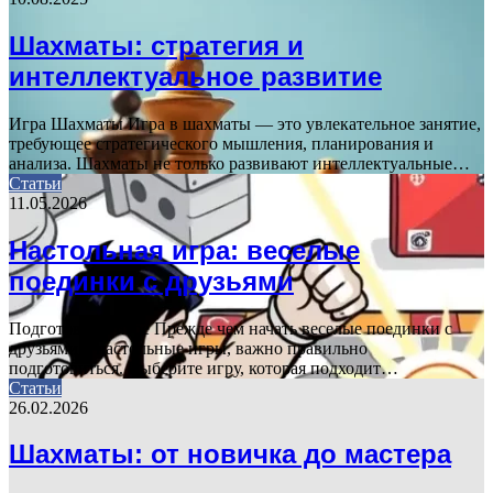
Шахматы: стратегия и
интеллектуальное развитие
Игра Шахматы Игра в шахматы — это увлекательное занятие,
требующее стратегического мышления, планирования и
анализа. Шахматы не только развивают интеллектуальные…
Статьи
11.05.2026
Настольная игра: веселые
поединки с друзьями
Подготовка к игре Прежде чем начать веселые поединки с
друзьями в настольные игры, важно правильно
подготовиться. Выберите игру, которая подходит…
Статьи
26.02.2026
Шахматы: от новичка до мастера