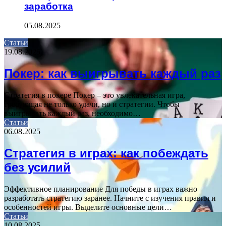
заработка
05.08.2025
Статьи
19.08.2025
Покер: как выигрывать каждый раз
Стратегия в покере Покер – это увлекательная игра,
требующая не только удачи, но и стратегии. Чтобы
выигрывать каждый раз, необходимо…
Статьи
06.08.2025
Стратегия в играх: как побеждать
без усилий
Эффективное планирование Для победы в играх важно
разработать стратегию заранее. Начните с изучения правил и
особенностей игры. Выделите основные цели…
Статьи
10.08.2025