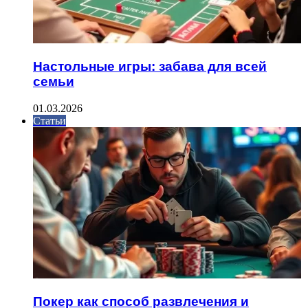
Настольные игры: забава для всей
семьи
01.03.2026
Статьи
Покер как способ развлечения и