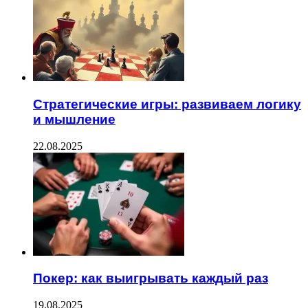
Стратегические игры: развиваем логику
и мышление
22.08.2025
Покер: как выигрывать каждый раз
19.08.2025