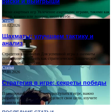
риски и выигрыши
Риски азартных игр Увлечение азартными играми, такими как
покер, казино или лотереи, несет в себе…
Статьи
10.02.2026
Шахматы: улучшаем тактику и
анализ
Стратегия в шахматах Для успешной игры в шахматы
необходимо развивать как стратегическое, тактическое
мышление. Стратегия…
Статьи
27.01.2026
Стратегия в игре: секреты победы
Планирование Прежде чем приступать к игре, важно
разработать стратегию. Определите свои цели, изучите
правила игры…