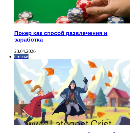
Покер как способ развлечения и
заработка
23.04.2026
Статьи