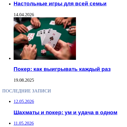
Настольные игры для всей семьи
14.04.2026
Покер: как выигрывать каждый раз
19.08.2025
ПОСЛЕДНИЕ ЗАПИСИ
12.05.2026
Шахматы и покер: ум и удача в одном
11.05.2026