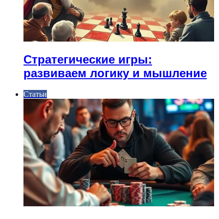
Стратегические игры:
развиваем логику и мышление
Статьи