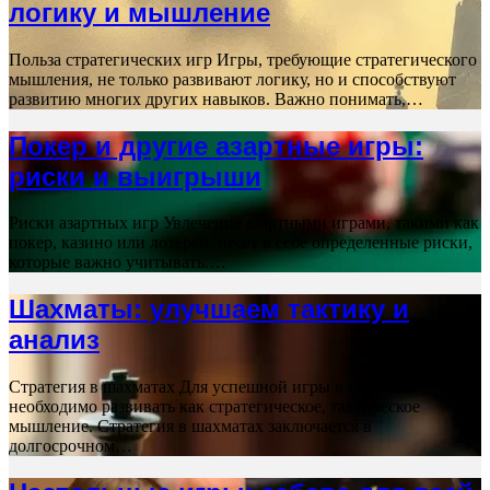
логику и мышление
Польза стратегических игр Игры, требующие стратегического
мышления, не только развивают логику, но и способствуют
развитию многих других навыков. Важно понимать,…
Покер и другие азартные игры:
риски и выигрыши
Риски азартных игр Увлечение азартными играми, такими как
покер, казино или лотереи, несет в себе определенные риски,
которые важно учитывать.…
Шахматы: улучшаем тактику и
анализ
Стратегия в шахматах Для успешной игры в шахматы
необходимо развивать как стратегическое, тактическое
мышление. Стратегия в шахматах заключается в
долгосрочном…