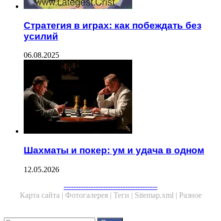
Стратегия в играх: как побеждать без
усилий
06.08.2025
Шахматы и покер: ум и удача в одном
12.05.2026
--------------------------------------
Карта сайта |
Фотогалерея |
Теги |
Sitemap.xml |
Разное