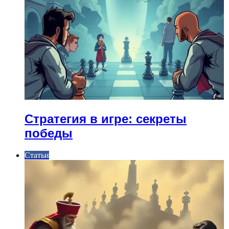
Стратегия в игре: секреты
победы
Статьи