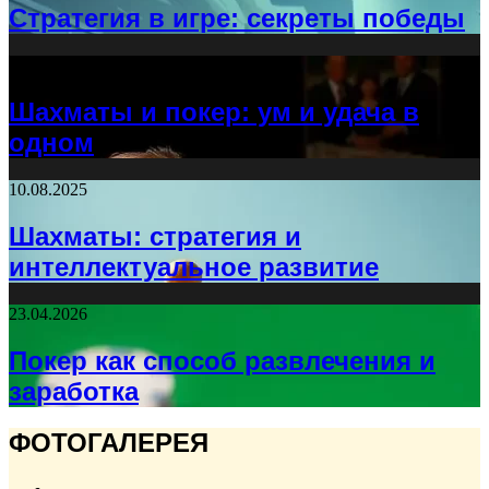
Стратегия в игре: секреты победы
12.05.2026
Шахматы и покер: ум и удача в
одном
10.08.2025
Шахматы: стратегия и
интеллектуальное развитие
23.04.2026
Покер как способ развлечения и
заработка
ФОТОГАЛЕРЕЯ